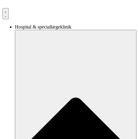
Videre
til
indhold
Hospital & speciallægeklinik