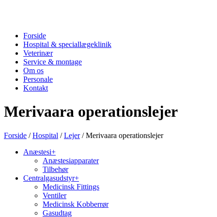
Forside
Hospital & speciallægeklinik
Veterinær
Service & montage
Om os
Personale
Kontakt
Merivaara operationslejer
Forside
/
Hospital
/
Lejer
/ Merivaara operationslejer
Anæstesi
+
Anæstesiapparater
Tilbehør
Centralgasudstyr
+
Medicinsk Fittings
Ventiler
Medicinsk Kobberrør
Gasudtag