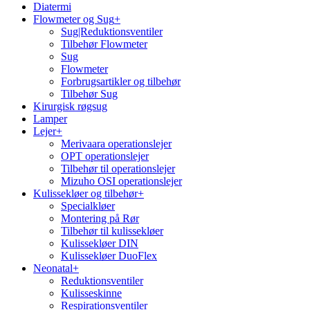
Diatermi
Flowmeter og Sug
+
Sug|Reduktionsventiler
Tilbehør Flowmeter
Sug
Flowmeter
Forbrugsartikler og tilbehør
Tilbehør Sug
Kirurgisk røgsug
Lamper
Lejer
+
Merivaara operationslejer
OPT operationslejer
Tilbehør til operationslejer
Mizuho OSI operationslejer
Kulissekløer og tilbehør
+
Specialkløer
Montering på Rør
Tilbehør til kulissekløer
Kulissekløer DIN
Kulissekløer DuoFlex
Neonatal
+
Reduktionsventiler
Kulisseskinne
Respirationsventiler