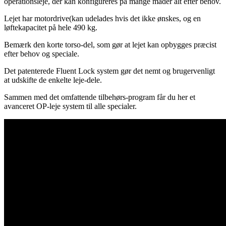
operationsleje, der kan konfigureres på mange måder alt efter behov.
Lejet har motordrive(kan udelades hvis det ikke ønskes, og en
løftekapacitet på hele 490 kg.
Bemærk den korte torso-del, som gør at lejet kan opbygges præcist
efter behov og speciale.
Det patenterede Fluent Lock system gør det nemt og brugervenligt
at udskifte de enkelte leje-dele.
Sammen med det omfattende tilbehørs-program får du her et
avanceret OP-leje system til alle specialer.