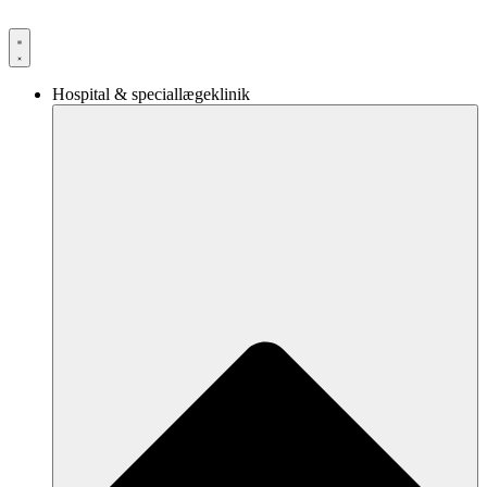
Videre
til
indhold
Hospital & speciallægeklinik