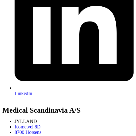
LinkedIn
Medical Scandinavia A/S
JYLLAND
Kometvej 8D
8700 Horsens