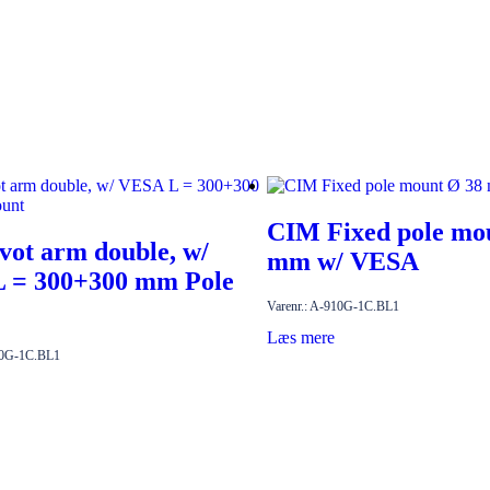
CIM Fixed pole mo
vot arm double, w/
mm w/ VESA
 = 300+300 mm Pole
Varenr.: A-910G-1C.BL1
Læs mere
30G-1C.BL1