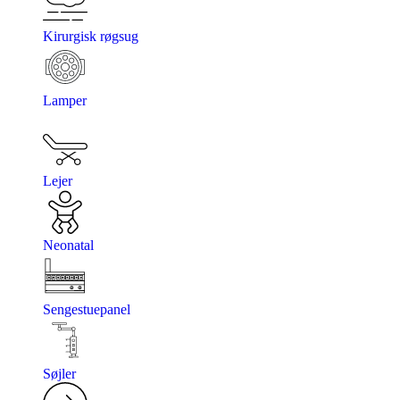
Kirurgisk røgsug
Lamper
Lejer
Neonatal
Sengestuepanel
Søjler