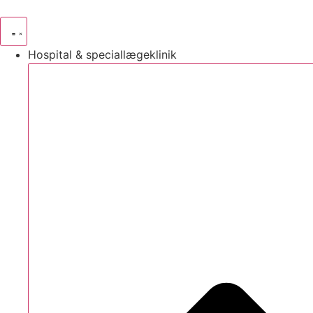
Videre
til
indhold
Hospital & speciallægeklinik