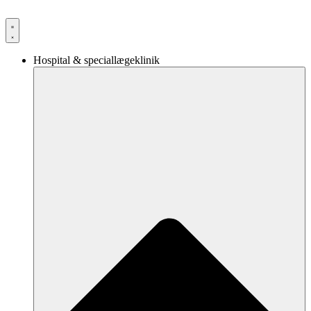
Videre
til
indhold
Hospital & speciallægeklinik