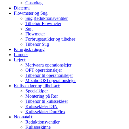
Gasudtag
Diatermi
Flowmeter og Sug
+
Sug|Reduktionsventiler
Tilbehør Flowmeter
Sug
Flowmeter
Forbrugsartikler og tilbehør
Tilbehør Sug
Kirurgisk røgsug
Lamper
Lejer
+
Merivaara operationslejer
OPT operationslejer
Tilbehør til operationslejer
Mizuho OSI operationslejer
Kulissekløer og tilbehør
+
Specialkløer
Montering på Rør
Tilbehør til kulissekløer
Kulissekløer DIN
Kulissekløer DuoFlex
Neonatal
+
Reduktionsventiler
Kulisseskinne