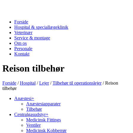
Forside
Hospital & speciallægeklinik
Veterinær
Service & montage
Om os
Personale
Kontakt
Reison tilbehør
Forside
/
Hospital
/
Lejer
/
Tilbehør til operationslejer
/ Reison
tilbehør
Anæstesi
+
Anæstesiapparater
Tilbehør
Centralgasudstyr
+
Medicinsk Fittings
Ventiler
Medicinsk Kobberrør