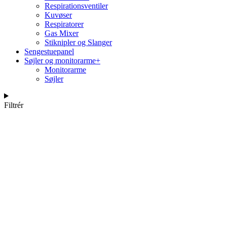
Respirationsventiler
Kuvøser
Respiratorer
Gas Mixer
Stiknipler og Slanger
Sengestuepanel
Søjler og monitorarme
+
Monitorarme
Søjler
Filtrér