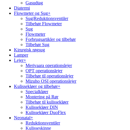
Gasudtag
Diatermi
Flowmeter og Sug
+
Sug|Reduktionsventiler
Tilbehør Flowmeter
Sug
Flowmeter
Forbrugsartikler og tilbehør
Tilbehør Sug
Kirurgisk røgsug
Lamper
Lejer
+
Merivaara operationslejer
OPT operationslejer
Tilbehør til operationslejer
Mizuho OSI operationslejer
Kulissekløer og tilbehør
+
Specialkløer
Montering på Rør
Tilbehør til kulissekløer
Kulissekløer DIN
Kulissekløer DuoFlex
Neonatal
+
Reduktionsventiler
Kulisseskinne