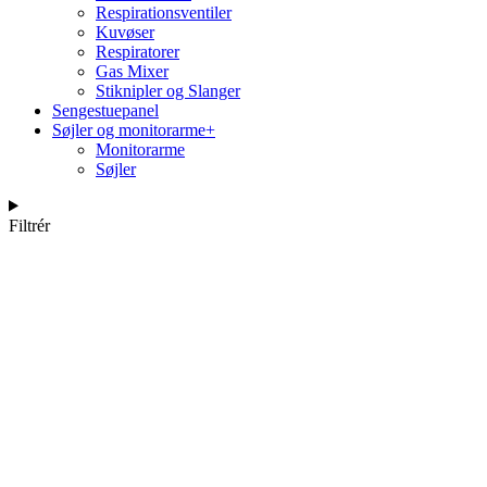
Respirationsventiler
Kuvøser
Respiratorer
Gas Mixer
Stiknipler og Slanger
Sengestuepanel
Søjler og monitorarme
+
Monitorarme
Søjler
Filtrér