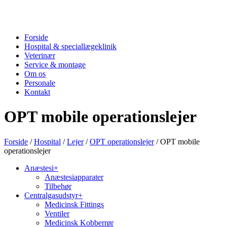
Forside
Hospital & speciallægeklinik
Veterinær
Service & montage
Om os
Personale
Kontakt
OPT mobile operationslejer
Forside
/
Hospital
/
Lejer
/
OPT operationslejer
/ OPT mobile
operationslejer
Anæstesi
+
Anæstesiapparater
Tilbehør
Centralgasudstyr
+
Medicinsk Fittings
Ventiler
Medicinsk Kobberrør