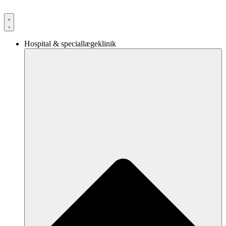
Videre
til
indhold
Hospital & speciallægeklinik