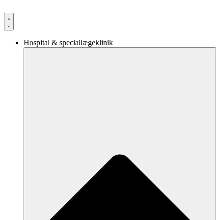
Videre
til
indhold
Hospital & speciallægeklinik