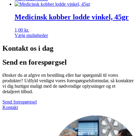
Dette
vare
har
Medicinsk kobber lodde vinkel, 45gr
flere
varianter.
1,00
kr.
Mulighederne
Vælg muligheder
kan
Dette
vælges
vare
Kontakt os i dag
på
har
varesiden
flere
Send en forespørgsel
varianter.
Mulighederne
kan
Ønsker du at afgive en bestilling eller har spørgsmål til vores
vælges
produkter? Udfyld venligst vores forespørgselsformular, så kontakter
på
vi dig hurtigst muligt med de nødvendige oplysninger og et
varesiden
detaljeret tilbud.
Send forespørgsel
Kontakt