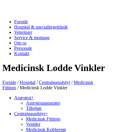
Forside
Hospital & speciallægeklinik
Veterinær
Service & montage
Om os
Personale
Kontakt
Medicinsk Lodde Vinkler
Forside
/
Hospital
/
Centralgasudstyr
/
Medicinsk
Fittings
/ Medicinsk Lodde Vinkler
Anæstesi
+
Anæstesiapparater
Tilbehør
Centralgasudstyr
+
Medicinsk Fittings
Ventiler
Medicinsk Kobberrør