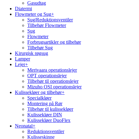
Gasudtag
Diatermi
Flowmeter og Sug
+
Sug|Reduktionsventiler
Tilbehør Flowmeter
Sug
Flowmeter
Forbrugsartikler og tilbehør
Tilbehør Sug
Kirurgisk røgsug
Lamper
Lejer
+
Merivaara operationslejer
OPT operationslejer
Tilbehør til operationslejer
Mizuho OSI operationslejer
Kulissekløer og tilbehør
+
Specialkløer
Montering på Rør
Tilbehør til kulissekløer
Kulissekløer DIN
Kulissekløer DuoFlex
Neonatal
+
Reduktionsventiler
Kulisseskinne