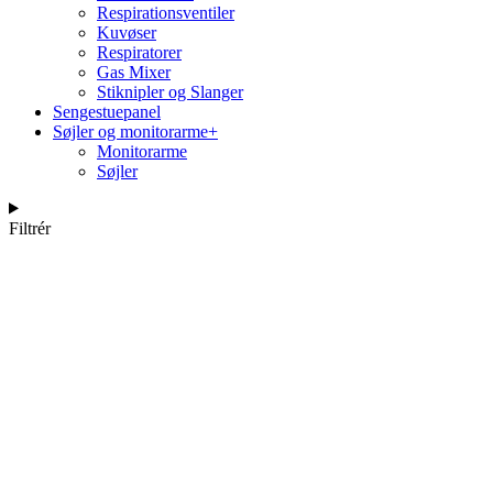
Respirationsventiler
Kuvøser
Respiratorer
Gas Mixer
Stiknipler og Slanger
Sengestuepanel
Søjler og monitorarme
+
Monitorarme
Søjler
Filtrér