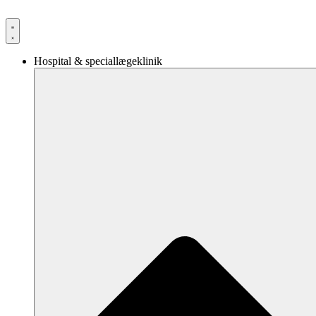
Videre
til
indhold
Hospital & speciallægeklinik