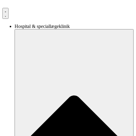
Videre
til
indhold
Hospital & speciallægeklinik