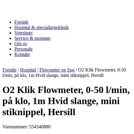
Forside
Hospital & speciallægeklinik
Veterinær
Service & montage
Om os
Personale
Kontakt
Forside
/
Hospital
/
Flowmeter og Sug
/ O2 Klik Flowmeter, 0-50
l/min, på klo, 1m Hvid slange, mini stiknippel, Hersill
O2 Klik Flowmeter, 0-50 l/min,
på klo, 1m Hvid slange, mini
stiknippel, Hersill
Varenummer: 554540880