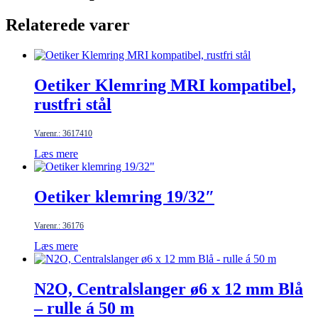
antal
Relaterede varer
Oetiker Klemring MRI kompatibel,
rustfri stål
Varenr.: 3617410
Læs mere
Oetiker klemring 19/32″
Varenr.: 36176
Læs mere
N2O, Centralslanger ø6 x 12 mm Blå
– rulle á 50 m