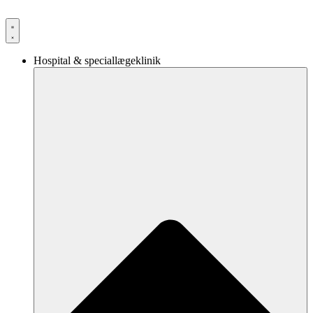
Videre
til
indhold
Hospital & speciallægeklinik