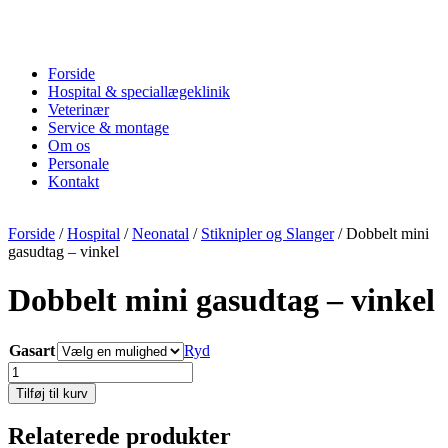
Forside
Hospital & speciallægeklinik
Veterinær
Service & montage
Om os
Personale
Kontakt
Forside
/
Hospital
/
Neonatal
/
Stiknipler og Slanger
/ Dobbelt mini
gasudtag – vinkel
Dobbelt mini gasudtag – vinkel
Gasart
Ryd
Dobbelt
mini
Tilføj til kurv
gasudtag
-
Relaterede produkter
vinkel