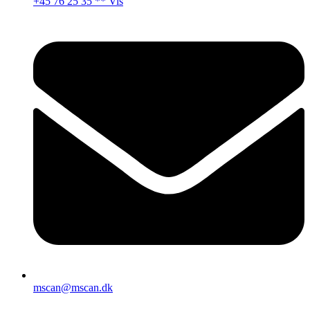
+45 76 25 35 ** Vis
mscan@mscan.dk