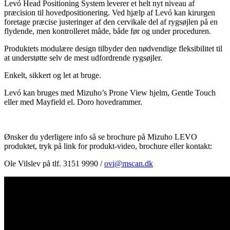
Levó Head Positioning System leverer et helt nyt niveau af
præcision til hovedpositionering. Ved hjælp af Levó kan kirurgen
foretage præcise justeringer af den cervikale del af rygsøjlen på en
flydende, men kontrolleret måde, både før og under proceduren.
Produktets modulære design tilbyder den nødvendige fleksibilitet til
at understøtte selv de mest udfordrende rygsøjler.
Enkelt, sikkert og let at bruge.
Levó kan bruges med Mizuho’s Prone View hjelm, Gentle Touch
eller med Mayfield el. Doro hovedrammer.
Ønsker du yderligere info så se brochure på Mizuho LEVO
produktet, tryk på link for produkt-video, brochure eller kontakt:
Ole Vilslev på tlf. 3151 9990 /
ovi@mscan.dk