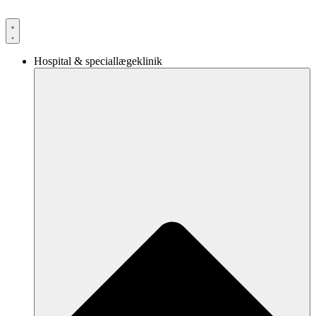
Videre
til
indhold
Hospital & speciallægeklinik