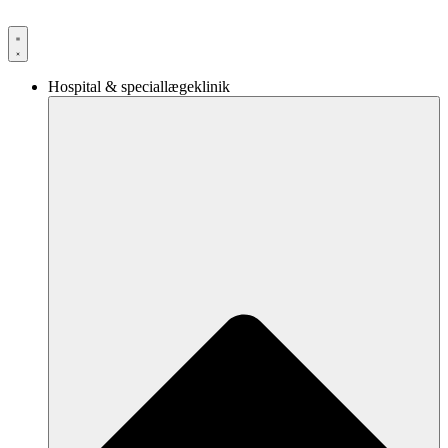
Videre
til
indhold
Hospital & speciallægeklinik