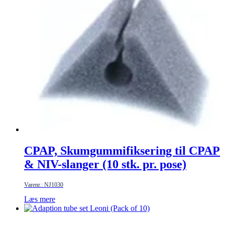
CPAP, Skumgummifiksering til CPAP
& NIV-slanger (10 stk. pr. pose)
Varenr.: NJ1030
Læs mere