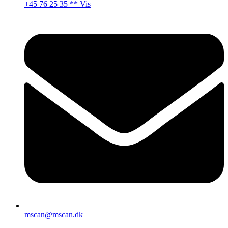
+45 76 25 35 ** Vis
mscan@mscan.dk