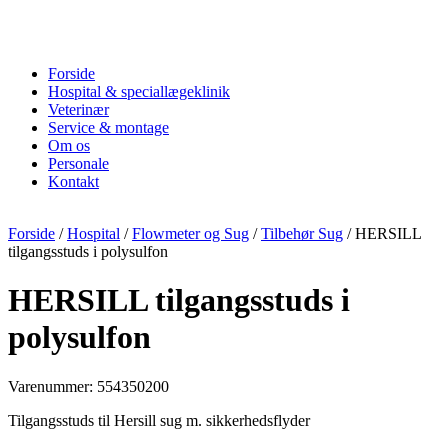
Forside
Hospital & speciallægeklinik
Veterinær
Service & montage
Om os
Personale
Kontakt
Forside
/
Hospital
/
Flowmeter og Sug
/
Tilbehør Sug
/ HERSILL
tilgangsstuds i polysulfon
HERSILL tilgangsstuds i
polysulfon
Varenummer: 554350200
Tilgangsstuds til Hersill sug m. sikkerhedsflyder