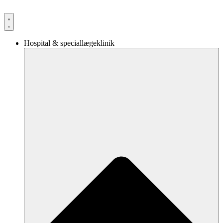
Videre
til
indhold
Hospital & speciallægeklinik