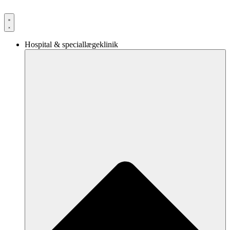
Videre
til
indhold
Hospital & speciallægeklinik