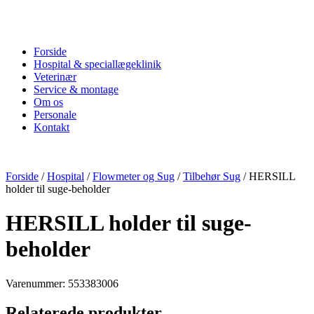
Forside
Hospital & speciallægeklinik
Veterinær
Service & montage
Om os
Personale
Kontakt
Forside
/
Hospital
/
Flowmeter og Sug
/
Tilbehør Sug
/ HERSILL
holder til suge-beholder
HERSILL holder til suge-
beholder
Varenummer: 553383006
Relaterede produkter