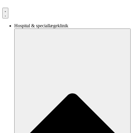
Videre
til
indhold
Hospital & speciallægeklinik