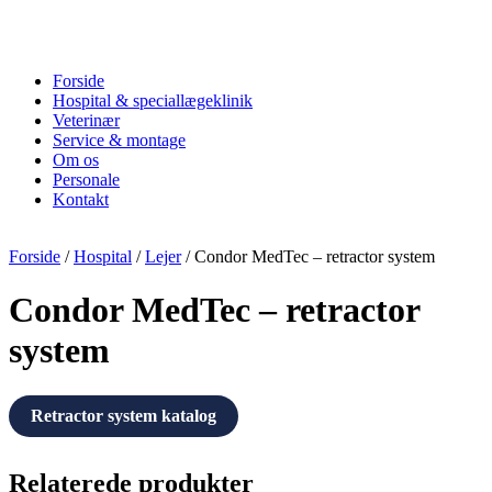
Forside
Hospital & speciallægeklinik
Veterinær
Service & montage
Om os
Personale
Kontakt
Forside
/
Hospital
/
Lejer
/ Condor MedTec – retractor system
Condor MedTec – retractor
system
Retractor system katalog
Relaterede produkter