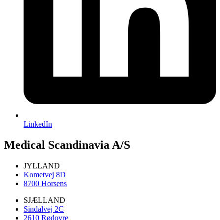
LinkedIn
Medical Scandinavia A/S
JYLLAND
Kometvej 8D
8700 Horsens
SJÆLLAND
Sindalvej 2C
2610 Rødovre