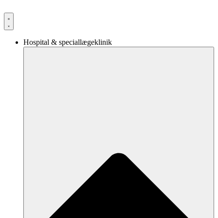
Videre
til
indhold
Hospital & speciallægeklinik