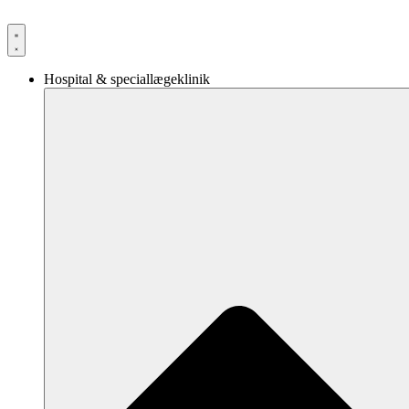
Videre
til
indhold
Hospital & speciallægeklinik