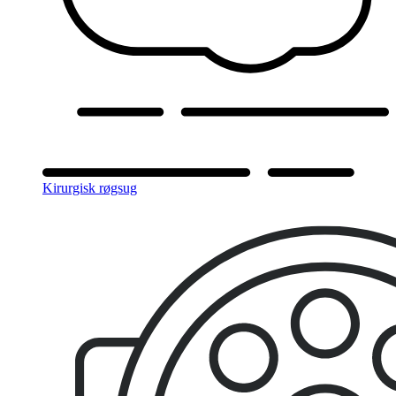
Kirurgisk røgsug