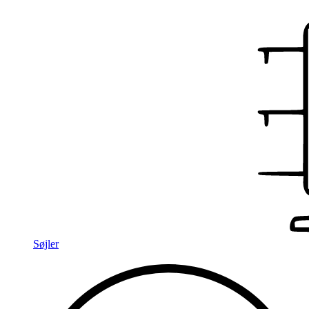
Søjler