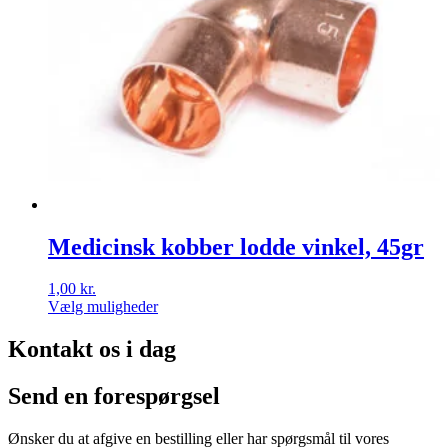
Mulighederne
kan
vælges
på
varesiden
Medicinsk kobber lodde vinkel, 45gr
1,00
kr.
Vælg muligheder
Dette
vare
Kontakt os i dag
har
flere
Send en forespørgsel
varianter.
Mulighederne
kan
Ønsker du at afgive en bestilling eller har spørgsmål til vores