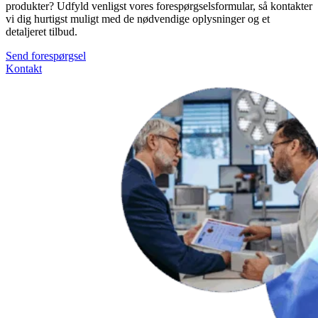
vælges
produkter? Udfyld venligst vores forespørgselsformular, så kontakter
på
vi dig hurtigst muligt med de nødvendige oplysninger og et
varesiden
detaljeret tilbud.
Send forespørgsel
Kontakt