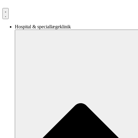
Videre
til
indhold
Hospital & speciallægeklinik