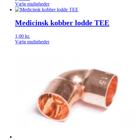
Vælg muligheder
Dette
vare
har
Medicinsk kobber lodde TEE
flere
varianter.
1,00
kr.
Mulighederne
Vælg muligheder
kan
Dette
vælges
vare
på
har
varesiden
flere
varianter.
Mulighederne
kan
vælges
på
varesiden