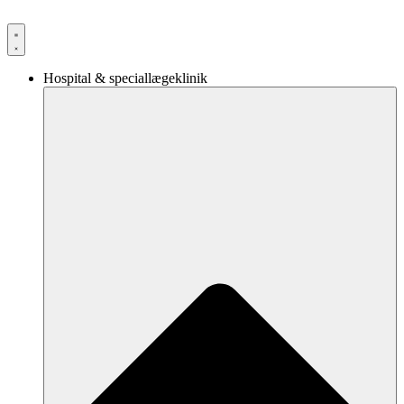
Videre
til
indhold
Hospital & speciallægeklinik