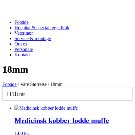
Forside
Hospital & speciallægeklinik
Veterinær
Service & montage
Om os
Personale
Kontakt
18mm
Forside
/ Vare Størrelse / 18mm
Filtrér
Medicinsk kobber lodde muffe
1,00
kr.