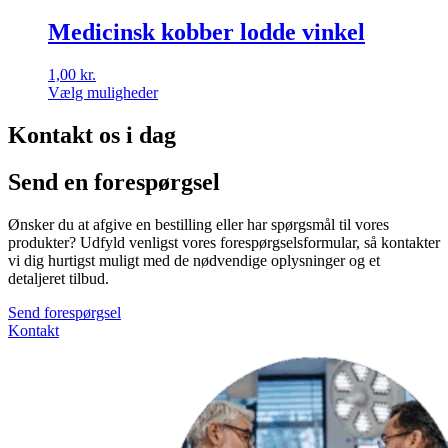
Medicinsk kobber lodde vinkel
1,00
kr.
Vælg muligheder
Dette
vare
Kontakt os i dag
har
flere
Send en forespørgsel
varianter.
Mulighederne
kan
Ønsker du at afgive en bestilling eller har spørgsmål til vores
vælges
produkter? Udfyld venligst vores forespørgselsformular, så kontakter
på
vi dig hurtigst muligt med de nødvendige oplysninger og et
varesiden
detaljeret tilbud.
Send forespørgsel
Kontakt