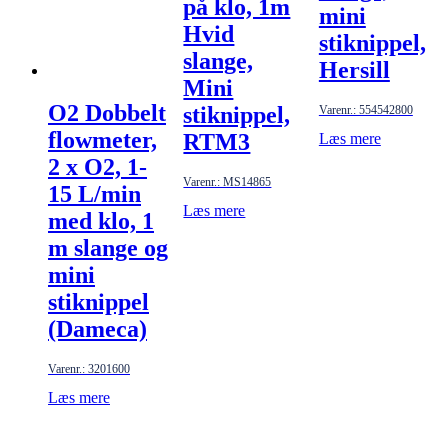
på klo, 1m
mini
Hvid
stiknippel,
slange,
Hersill
Mini
O2 Dobbelt
stiknippel,
Varenr.: 554542800
flowmeter,
RTM3
Læs mere
2 x O2, 1-
Varenr.: MS14865
15 L/min
Læs mere
med klo, 1
m slange og
mini
stiknippel
(Dameca)
Varenr.: 3201600
Læs mere