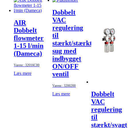
Dobbelt
VAC
AIR
regulering
Dobbelt
til
flowmeter
stærkt/stærkt
1-15 l/min
sug med
(Dameca)
indbygget
ON/OFF
Varenr.: 32016C00
ventil
Læs mere
Varenr.: 3200200
Dobbelt
Læs mere
VAC
regulering
til
stærkt/svagt