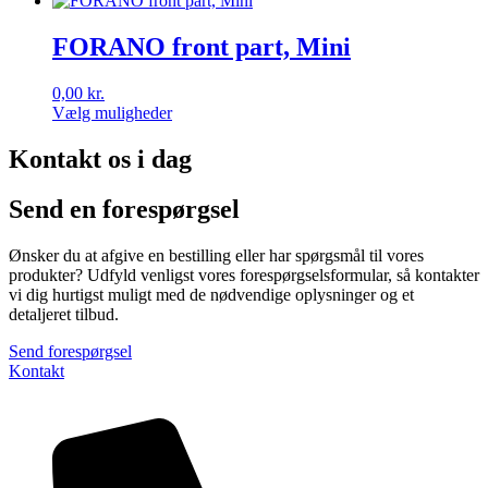
FORANO front part, Mini
0,00
kr.
Vælg muligheder
Dette
vare
Kontakt os i dag
har
flere
Send en forespørgsel
varianter.
Mulighederne
kan
Ønsker du at afgive en bestilling eller har spørgsmål til vores
vælges
produkter? Udfyld venligst vores forespørgselsformular, så kontakter
på
vi dig hurtigst muligt med de nødvendige oplysninger og et
varesiden
detaljeret tilbud.
Send forespørgsel
Kontakt