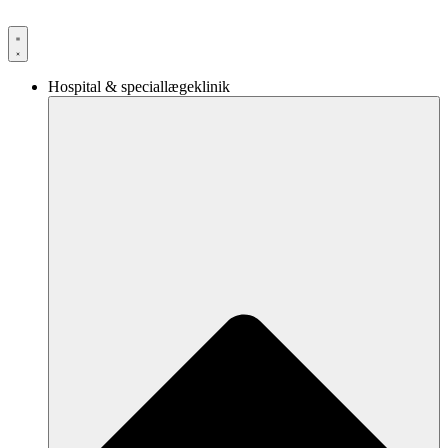
Videre
til
indhold
Hospital & speciallægeklinik