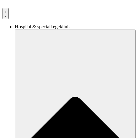
Videre
til
indhold
Hospital & speciallægeklinik